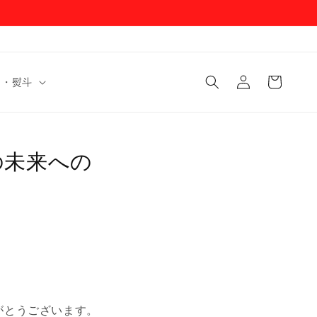
ロ
カ
グ
ー
ド・熨斗
イ
ト
ン
の未来への
ありがとうございます。