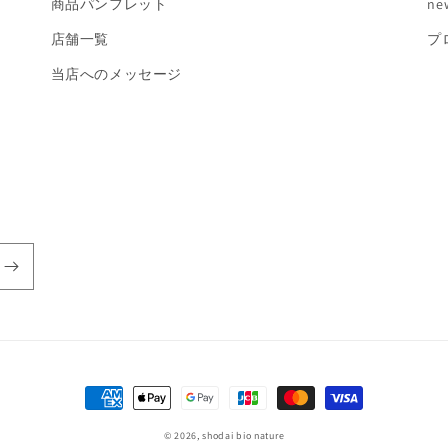
商品パンフレット
ne
店舗一覧
プ
当店へのメッセージ
決
済
© 2026,
shodai bio nature