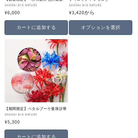
販
SHODAI BIO NATURE
販
SHODAI BIO NATURE
通
¥6,000
通
¥3,420から
売
売
元:
元:
常
常
価
価
カートに追加する
オプションを選択
格
格
【期間限定】ペタルブーケ曼珠沙華
販
SHODAI BIO NATURE
通
¥5,300
売
元:
常
価
カートに追加する