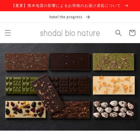
コンテ
【重要】熊本地震の影響によるお荷物のお届け遅延について
ンツに
進む
hotel the progress
カ
ー
ト