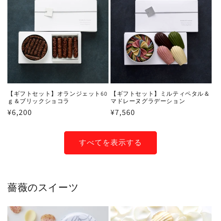
格
格
【ギフトセット】オランジェット60
【ギフトセット】ミルティペタル＆
ｇ＆ブリックショコラ
マドレーヌグラデーション
通
¥6,200
通
¥7,560
常
常
価
価
すべてを表示する
格
格
薔薇のスイーツ