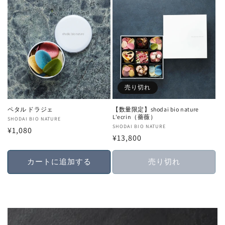
売り切れ
ペタル ドラジェ
【数量限定】shodai bio nature
L'ecrin（薔薇）
販
SHODAI BIO NATURE
販
SHODAI BIO NATURE
通
¥1,080
売
通
¥13,800
売
常
元:
常
元:
価
価
カートに追加する
売り切れ
格
格