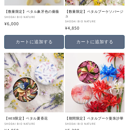
【数量限定】ペタル象牙色の薔薇
【数量限定】ペタルブーケソバージ
ュ
販
SHODAI BIO NATURE
販
SHODAI BIO NATURE
通
¥6,000
売
通
¥4,850
売
常
元:
常
元:
価
価
カートに追加する
カートに追加する
格
格
【WEB限定】ペタル夏香花
【期間限定】ペタルブーケ曼珠沙華
販
SHODAI BIO NATURE
販
SHODAI BIO NATURE