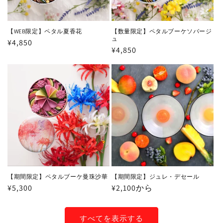
【WEB限定】ペタル夏香花
【数量限定】ペタルブーケソバージ
ュ
通
¥4,850
通
¥4,850
常
常
価
価
格
格
【期間限定】ペタルブーケ曼珠沙華
【期間限定】ジュレ・デセール
通
¥5,300
通
¥2,100から
常
常
価
価
すべてを表示する
格
格