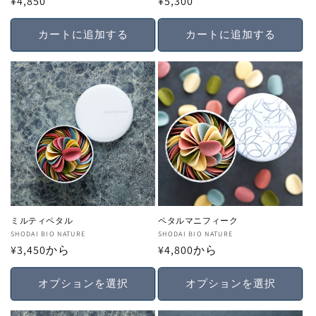
通
¥4,850
通
¥5,300
売
売
常
常
元:
元:
価
価
カートに追加する
カートに追加する
格
格
ミルティペタル
ペタルマニフィーク
販
SHODAI BIO NATURE
販
SHODAI BIO NATURE
通
¥3,450から
通
¥4,800から
売
売
常
常
元:
元:
価
価
オプションを選択
オプションを選択
格
格