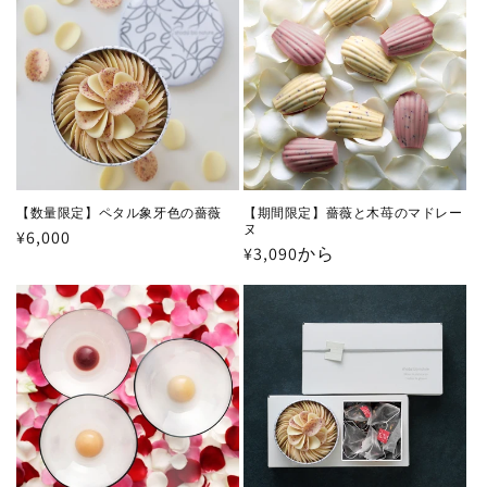
【数量限定】ペタル象牙色の薔薇
【期間限定】薔薇と木苺のマドレー
ヌ
通
¥6,000
通
¥3,090から
常
常
価
価
格
格