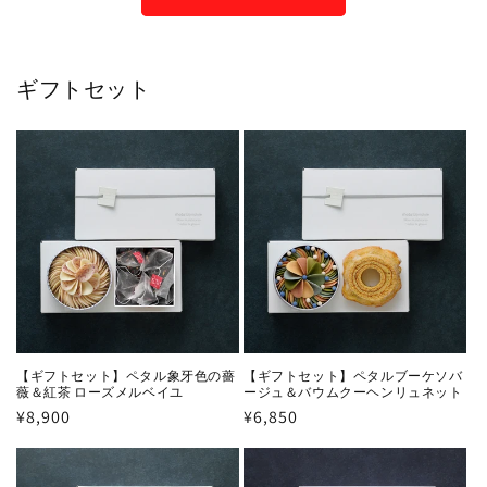
ギフトセット
【ギフトセット】ペタル象牙色の薔
【ギフトセット】ペタルブーケソバ
薇＆紅茶 ローズメルベイユ
ージュ＆バウムクーヘンリュネット
通
¥8,900
通
¥6,850
常
常
価
価