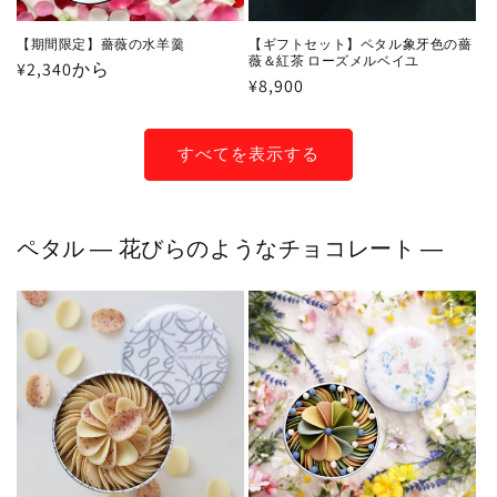
【期間限定】薔薇の水羊羹
【ギフトセット】ペタル象牙色の薔
薇＆紅茶 ローズメルベイユ
通
¥2,340から
通
¥8,900
常
常
価
価
格
すべてを表示する
格
ペタル ― 花びらのようなチョコレート ―