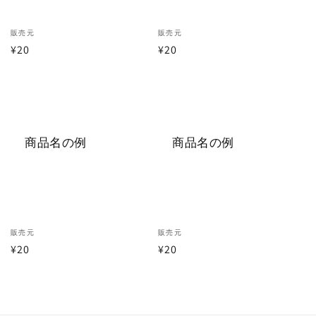
テ
ン
販
販売元
販
販売元
ツ
通
¥20
通
¥20
売
売
元:
元:
常
常
価
価
格
格
商品名の例
商品名の例
販
販売元
販
販売元
通
¥20
通
¥20
売
売
元:
元:
常
常
価
価
格
格