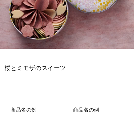
折
り
桜とミモザのスイーツ
た
た
み
可
能
商品名の例
商品名の例
な
コ
ン