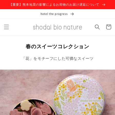
コンテ
【重要】熊本地震の影響によるお荷物のお届け遅延について
ンツに
進む
hotel the progress
カ
ー
ト
春のスイーツコレクション
「花」をモチーフにした可憐なスイーツ