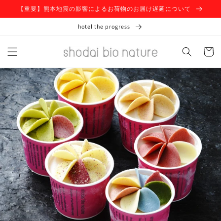
コンテ
【重要】熊本地震の影響によるお荷物のお届け遅延について
ンツに
進む
hotel the progress
カ
ー
ト