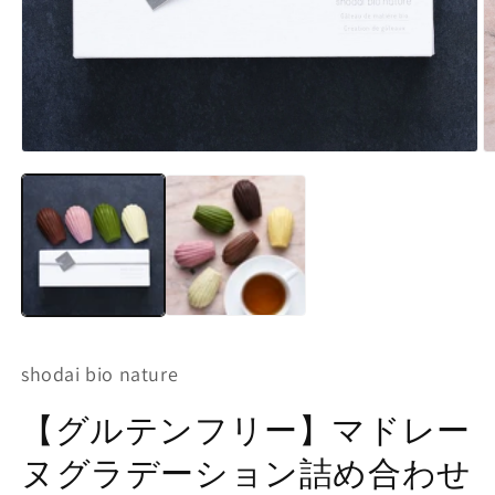
モ
ー
ダ
ル
で
メ
デ
ィ
ア
(1)
(4
を
shodai bio nature
開
く
【グルテンフリー】マドレー
ヌグラデーション詰め合わせ