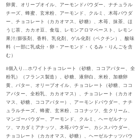
卵黄、オリーブオイル、アーモンドパウダー、ナチュラル
チーズ、蜂蜜、玄米粉、アーモンド、クルミ、木苺パウダ
ー、チョコレート（カカオマス、砂糖）、木苺、抹茶、ほ
うじ茶、カカオ豆、食塩、レモンアロマペースト、レモン
果汁/膨張剤、香料、乳化剤、ゲル化剤（ペクチン）、酸味
料（一部に乳成分・卵・アーモンド・くるみ・りんごを含
む）
8個入り…
ホワイトチョコレート（砂糖、ココアバター、全
粉乳）（フランス製造）、砂糖、液卵白、米粉、加糖卵
黄、バター、オリーブオイル、チョコレート（砂糖、ココ
アバター、全粉乳、カカオマス）、チョコレート（カカオ
マス、砂糖、ココアバター）、
アーモンドパウダー、ナチ
ュラルチーズ、蜂蜜、玄米粉、ココナッツ、生クリーム、
マンゴーパウダー、アーモンド、クルミ、ヘーゼルナッ
ツ、マカダミアナッツ、
木苺パウダー、カシスパウダー、
チョコレート（カカオマス、砂糖）、ヘーゼルナッツパウ