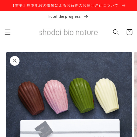
コンテ
【重要】熊本地震の影響によるお荷物のお届け遅延について
ンツに
進む
hotel the progress
カ
ー
ト
商品情
報にス
キップ