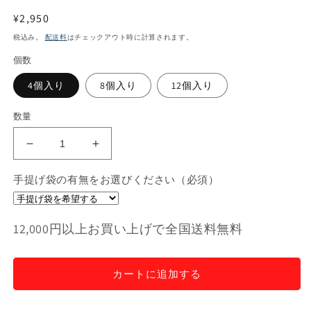
通
¥2,950
常
税込み。
配送料
はチェックアウト時に計算されます。
価
個数
格
4個入り
8個入り
12個入り
数量
【グ
【グ
ル
ル
手提げ袋の有無をお選びください（必須）
テ
テ
ン
ン
フ
フ
12,000円以上お買い上げで全国送料無料
リ
リ
ー】
ー】
マ
マ
カートに追加する
ド
ド
レ
レ