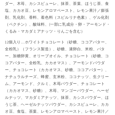
ダー、木苺、カシスピューレ、抹茶、茶葉、ほうじ茶、食
塩、カカオ豆、レモンアロマペースト、レモン果汁
／膨張
剤、乳化剤、香料、着色料（スピルリナ色素）、ゲル化剤
（ペクチン）、酸味料、(一部に乳成分・卵・アーモンド・
くるみ・マカダミアナッツ・りんごを含む）
12個入り…ホワイトチョコレート（砂糖、ココアバター、
全粉乳）（フランス製造）、砂糖、液卵白、米粉、バタ
ー、加糖卵黄、オリーブオイル、チョコレート（砂糖、コ
コアバター、全粉乳、カカオマス）、アーモンドパウダ
ー、チョコレート（カカオマス、砂糖、ココアバター）、
ナチュラルチーズ、蜂蜜、玄米粉、ココナッツ、生クリー
ム、アーモンド、クルミ、木苺パウダー、チョコレート
（カカオマス、砂糖）、木苺、マンゴーパウダー、ヘーゼ
ルナッツ、マカダミアナッツ、抹茶、カシスパウダー、ほ
うじ茶、ヘーゼルナッツパウダー、カシスピューレ、カカ
オ豆、食塩、茶葉、
レモンアロマペースト、レモン果汁／