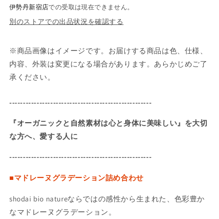
ー
ー
伊勢丹新宿店
での受取は現在できません。
ヌ
ヌ
別のストアでの出品状況を確認する
グ
グ
ラ
ラ
※商品画像はイメージです。お届けする商品は色、仕様、
デ
デ
ー
ー
内容、外装は変更になる場合があります。あらかじめご了
シ
シ
承ください。
ョ
ョ
ン
ン
----------------------------------------------------
詰
詰
め
め
『オーガニックと自然素材は心と身体に美味しい』を大切
合
合
な方へ、愛する人に
わ
わ
----------------------------------------------------
せ
せ
の
の
■マドレーヌグラデーション詰め合わせ
数
数
量
量
shodai bio nature
ならではの感性から生まれた、色彩豊か
を
を
なマドレーヌグラデーション。
減
増