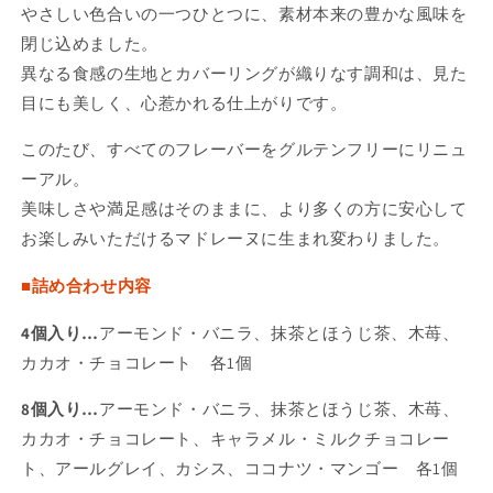
やさしい色合いの一つひとつに、素材本来の豊かな風味を
ら
や
閉じ込めました。
す
す
異なる食感の生地とカバーリングが織りなす調和は、見た
目にも美しく、心惹かれる仕上がりです。
このたび、すべてのフレーバーをグルテンフリーにリニュ
ーアル。
美味しさや満足感はそのままに、より多くの方に安心して
お楽しみいただけるマドレーヌに生まれ変わりました。
■詰め合わせ内容
4個入り…
アーモンド・バニラ、抹茶とほうじ茶、木苺、
カカオ・チョコレート 各1個
8個入り…
アーモンド・バニラ、抹茶とほうじ茶、木苺、
カカオ・チョコレート、キャラメル・ミルクチョコレー
ト、アールグレイ、カシス、ココナツ・マンゴー
各1個