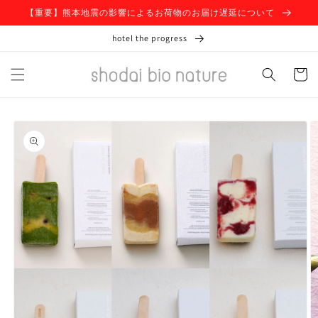
コンテ
【重要】熊本地震の影響によるお荷物のお届け遅延について
ンツに
進む
hotel the progress
カ
ー
ト
商品情
報にス
キップ