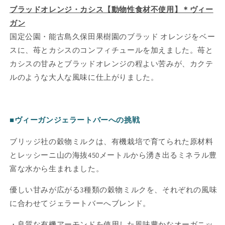
ブラッドオレンジ・カシス【動物性食材不使用】＊ヴィー
ガン
国定公園・能古島久保田果樹園のブラッド オレンジをベー
スに、苺とカシスのコンフィチュールを加えました。苺と
カシスの甘みとブラッドオレンジの程よい苦みが、カクテ
ルのような大人な風味に仕上がりました。
■ヴィーガンジェラートバーへの挑戦
ブリッジ社の穀物ミルクは、有機栽培で育てられた原材料
とレッシーニ山の海抜450メートルから湧き出るミネラル豊
富な水から生まれました。
優しい甘みが広がる3種類の穀物ミルクを、それぞれの風味
に合わせてジェラートバーへブレンド。
・良質な有機アーモンドを使用した風味豊かなオーガニッ