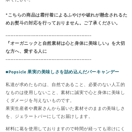
入
入
り・
り・
*こちらの商品は霜付着によるふやけや破れが懸念されるた
B
B
セ
セ
めお熨斗の対応を行っておりません。ご了承ください。
ッ
ッ
----------------------------------------------------
ト】
ト】
の
の
『オーガニックと自然素材は心と身体に美味しい』を大切
数
数
な方へ、愛する人に
量
量
----------------------------------------------------
を
を
減
増
■Popsicle 果実の美味しさを詰め込んだバーキャンデー
ら
や
私達が求めたものは、自然であること、必要のない人工的
す
す
なものは使用しないこと、素材に誠実で心と身体に美味し
くダメージを与えないものです。
果実生産者や農家さんから届いた素材そのままの美味しさ
を、ジェラートバーにしてお届けします。
材料に葛を使用しておりますので時間が経っても溶けにく