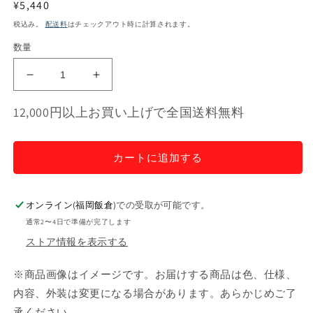
通
¥5,440
常
税込み。
配送料
はチェックアウト時に計算されます。
価
数量
格
ジ
ジ
ェ
ェ
12,000円以上お買い上げで全国送料無料
ラ
ラ
ー
ー
ト
ト
カートに追加する
バ
バ
ー
ー
キ
キ
オンライン(福岡飯倉)
での受取が可能です。
ャ
ャ
通常2〜4日で準備が完了します
ン
ン
ストア情報を表示する
デ
デ
ー
ー
※商品画像はイメージです。お届けする商品は色、仕様、
【6
【6
内容、外装は変更になる場合があります。あらかじめご了
本
本
承ください。