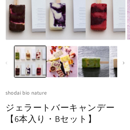
モ
ー
ダ
ル
で
メ
デ
ィ
ア
(1)
(2
shodai bio nature
を
開
ジェラートバーキャンデー
く
【6本入り・Bセット】